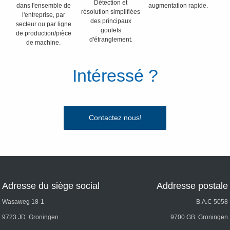
Détection et
dans l'ensemble de
augmentation rapide.
résolution simplifiées
l'entreprise, par
des principaux
secteur ou par ligne
goulets
de production/pièce
d'étranglement.
de machine.
Intéressé ?
Contactez nous!
Adresse du siège social
Addresse postale
Wasaweg 18-1
B.A.C 5058
9723 JD Groningen
9700 GB Groningen