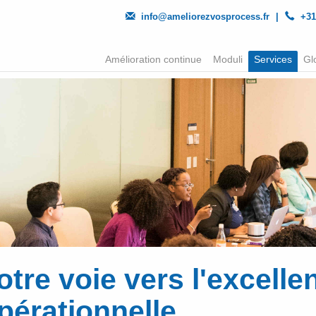
info@ameliorezvosprocess.fr
|
+31
Amélioration continue
Moduli
Services
Gl
otre voie vers l'excelle
pérationnelle