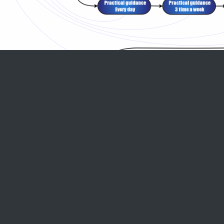
resse postale
Liens utiles
5058
ROI Calculator
GB Groningen
Login ProMISe
therlands
Login demoProMISe