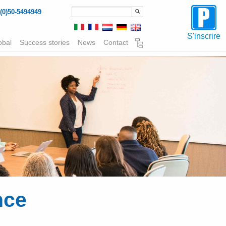
(0)50-5494949
S'inscrire
obal
Success stories
News
Contact
nce