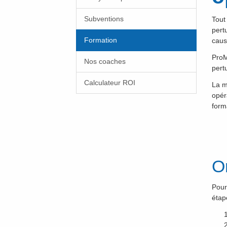
Subventions
Tout
pert
Formation
caus
ProM
Nos coaches
pert
Calculateur ROI
La m
opér
form
O
Pour
étap