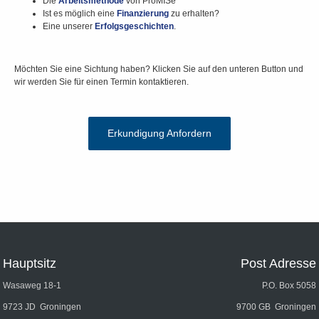
Die
Arbeitsmethode
von ProMISe
Ist es möglich eine
Finanzierung
zu erhalten?
Eine unserer
Erfolgsgeschichten
.
Möchten Sie eine Sichtung haben? Klicken Sie auf den unteren Button und
wir werden Sie für einen Termin kontaktieren.
Erkundigung Anfordern
Hauptsitz
Post Adresse
Wasaweg 18-1
P.O. Box 5058
9723 JD Groningen
9700 GB Groningen