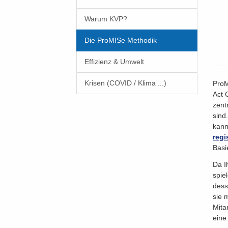
Warum KVP?
Die ProMISe Methodik
Effizienz & Umwelt
Krisen (COVID / Klima ...)
ProM
Act 
zent
sind
kann
regi
Basi
Da I
spie
dess
sie 
Mita
eine