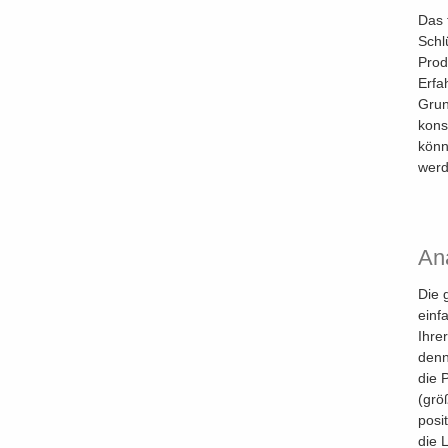
Das 
Schl
Prod
Erfa
Grun
kons
kön
werd
An
Die 
einf
Ihre
denn
die 
(grö
posi
die 