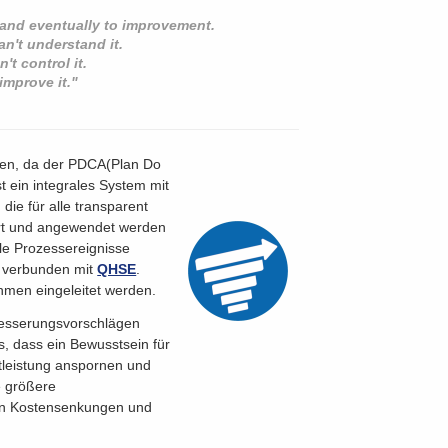
l and eventually to improvement.
n't understand it.
't control it.
 improve it."
n
nden, da der PDCA(Plan Do
t ein integrales System mit
 die für alle transparent
ert und angewendet werden
lle Prozessereignisse
e verbunden mit
QHSE
.
men eingeleitet werden.
rbesserungsvorschlägen
us, dass ein Bewusstsein für
stleistung anspornen und
e größere
lgen Kostensenkungen und