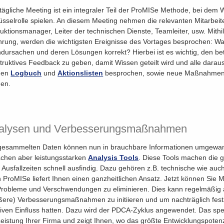
tägliche Meeting ist ein integraler Teil der ProMISe Methode, bei dem
üsselrolle spielen. An diesem Meeting nehmen die relevanten Mitarbeiter
uktionsmanager, Leiter der technischen Dienste, Teamleiter, usw. Mithil
hrung, werden die wichtigsten Ereignisse des Vortages besprochen: Wa
dursachen und deren Lösungen korrekt? Hierbei ist es wichtig, den bete
truktives Feedback zu geben, damit Wissen geteilt wird und alle dara
nen
Logbuch
und
Aktionslisten
besprochen, sowie neue Maßnahmen in
en.
alysen und Verbesserungsmaßnahmen
gesammelten Daten können nun in brauchbare Informationen umgewand
achen aber leistungsstarken
Analysis Tools
. Diese Tools machen die
r Ausfallzeiten schnell ausfindig. Dazu gehören z.B. technische wie auc
 ProMISe liefert Ihnen einen ganzheitlichen Ansatz. Jetzt können Sie
Probleme und Verschwendungen zu eliminieren. Dies kann regelmäßig
ßere) Verbesserungsmaßnahmen zu initiieren und um nachträglich festz
tiven Einfluss hatten. Dazu wird der PDCA-Zyklus angewendet. Das spe
Leistung Ihrer Firma und zeigt Ihnen, wo das größte Entwicklungspotenzi