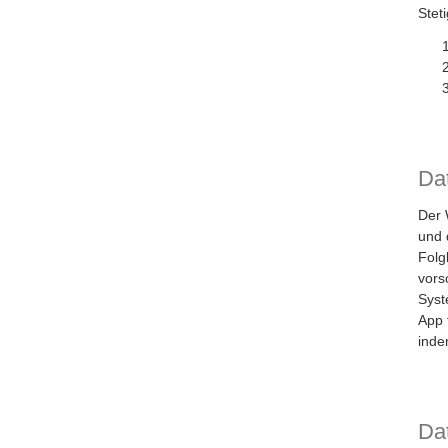
Stet
Da
Der 
und 
Folg
vors
Syst
App 
inde
Dat