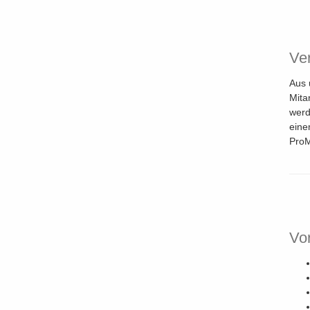
Ve
Aus 
Mita
werd
eine
Pro
Vo