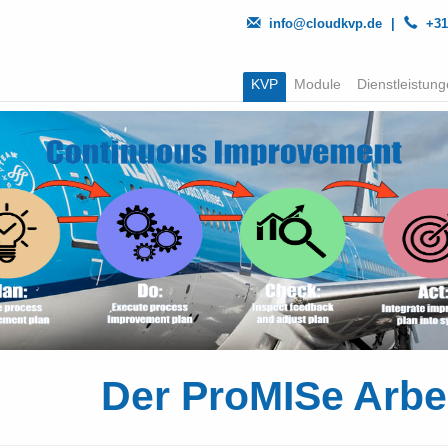
info@cloudkvp.de
|
+31
KVP
Module
Dienstleistun
Der ProMISe Arbe