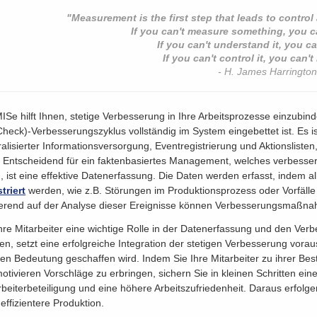
"Measurement is the first step that leads to contro
If you can't measure something, you ca
If you can't understand it, you can
If you can't control it, you can't
- H. James Harringto
ISe hilft Ihnen, stetige Verbesserung in Ihre Arbeitsprozesse einzubi
Check)-Verbesserungszyklus vollständig im System eingebettet ist. Es is
ralisierter Informationsversorgung, Eventregistrierung und Aktionslisten,
. Entscheidend für ein faktenbasiertes Management, welches verbess
, ist eine effektive Datenerfassung. Die Daten werden erfasst, indem a
striert
werden, wie z.B. Störungen im Produktionsprozess oder Vorfäll
erend auf der Analyse dieser Ereignisse können Verbesserungsmaßnah
hre Mitarbeiter eine wichtige Rolle in der Datenerfassung und den Ve
len, setzt eine erfolgreiche Integration der stetigen Verbesserung vora
en Bedeutung geschaffen wird. Indem Sie Ihre Mitarbeiter zu ihrer Be
motivieren Vorschläge zu erbringen, sichern Sie in kleinen Schritten ein
rbeiterbeteiligung und eine höhere Arbeitszufriedenheit. Daraus erfo
 effizientere Produktion.